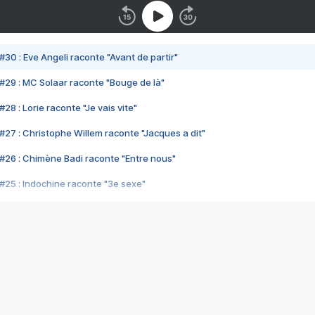
#30 : Eve Angeli raconte "Avant de partir"
#29 : MC Solaar raconte "Bouge de là"
28 : Lorie raconte "Je vais vite"
#27 : Christophe Willem raconte "Jacques a dit"
#26 : Chimène Badi raconte "Entre nous"
#25 : Indochine raconte "3e sexe"
#24 : Zaho raconte "C'est chelou"
#23 : Patrick Bruel raconte "Au café des délices"
#22 : Kyo raconte "Le chemin"
#21 : Nolwenn Leroy raconte "Cassé"
#20 : Patrick Hernandez raconte "Born to be alive"