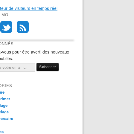
-MOI
BONNÉS
-vous pour être averti des nouveaux
publiés.
ORIES
ure
rimer
lage
clage
ersaire
es