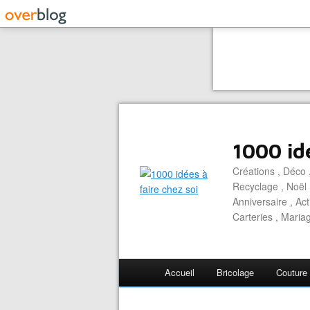
1000 idé
Créations , Déco ,
Recyclage , Noël 
Anniversaire , Act
Carteries , Mariag
Accueil
Bricolage
Couture