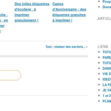
Poupé
Des jolies étiquettes
Cartes
Disn
d'écoliers , à
d'Anniversaire : des
ite ,
imprimer
étiquettes gratuites
ARTIC
 , en
gratuitement !
à imprimer !
mer
!
LIENS
Tuto : réaliser des sachets... »
TUTO
PAR
TUTO
DANS
VIE 
IDEE
LA F
JE F
1 et 
PLAN