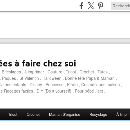
es à faire chez soi
 Bricolages , à imprimer , Couture , Tricot , Crochet , Tutos ,
, Pâques , St Valentin , Halloween , Bonne fête Papa & Maman ,
ivitées enfants , Disney , Princesse , Pirate , Cosmétiques maison ,
e Recettes faciles , DIY (Do it yourself) , Pour bébé , ect ...
Tricot
Crochet
Maman S'organise
Recyclage
À Impri