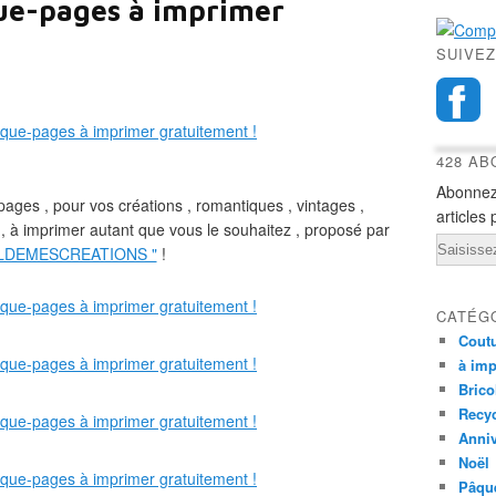
ue-pages à imprimer
SUIVEZ
428 A
Abonnez
-pages , pour vos créations , romantiques , vintages ,
articles 
, à imprimer autant que vous le souhaitez , proposé par
Email
ILDEMESCREATIONS "
!
CATÉG
Cout
à imp
Brico
Recy
Anniv
Noël
Pâqu