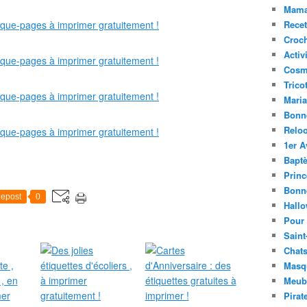
Mama
Recet
Croc
Activ
Cosm
Trico
Mari
Bonn
Relo
1er A
Bapt
Princ
Bonn
epost
0
Hall
Pour
Saint
Chats
Masq
Meubl
Pirat