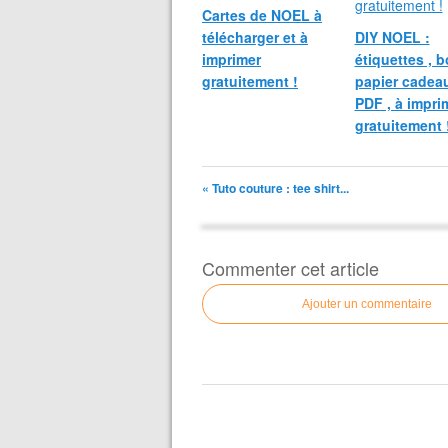
Cartes de NOEL à
télécharger et à
DIY NOEL :
imprimer
étiquettes , bo
gratuitement !
papier cadeau
PDF , à impri
gratuitement 
« Tuto couture : tee shirt...
Commenter cet article
Ajouter un commentaire