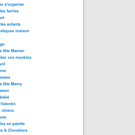
n s'organise
tes faciles
het
ités enfants
étiques maison
t
age
e fête Maman
oker vos meubles
vril
ème
esses
e fête Mamy
oween
 bébé
-Valentin
 chiens
ues
es en palette
es & Chevaliers