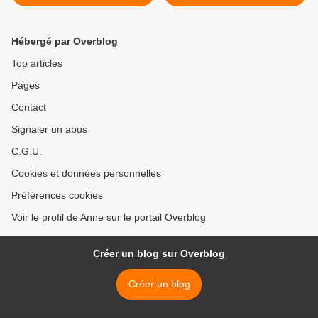
livre usagé , en suivant son
son pas à pas en images
pas à pas en images gratuit
gratuit ! >
!
Hébergé par Overblog
Top articles
Pages
Contact
Signaler un abus
C.G.U.
Cookies et données personnelles
Préférences cookies
Voir le profil de Anne sur le portail Overblog
Créer un blog sur Overblog
Créer un blog