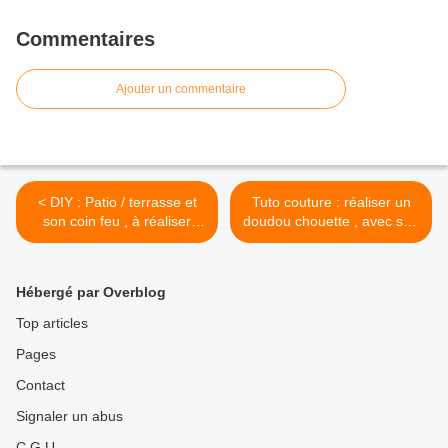
Commentaires
Ajouter un commentaire
< DIY : Patio / terrasse et
Tuto couture : réaliser un
son coin feu , à réaliser
doudou chouette , avec son
avec son pas à pas en
patron gratuit ! >
images gratuit !
Hébergé par Overblog
Top articles
Pages
Contact
Signaler un abus
C.G.U.