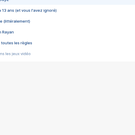
 a 13 ans (et vous l'avez ignoré)
e (littéralement)
im Rayan
 toutes les règles
s les jeux vidéo
us choquant de Rockstar ? - Le scandale BULLY
e plus moche de Steam
du RÊVE tourne au CAUCHEMAR
pendant 8 heures
it… à tort
umiliés par un jeu vidéo
ire - Final Fantasy 8