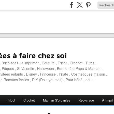
es à faire chez soi
 Bricolages , à imprimer , Couture , Tricot , Crochet , Tutos ,
, Pâques , St Valentin , Halloween , Bonne fête Papa & Maman ,
ivitées enfants , Disney , Princesse , Pirate , Cosmétiques maison ,
e Recettes faciles , DIY (Do it yourself) , Pour bébé , ect ...
Tricot
Crochet
Maman S'organise
Recyclage
À Impri