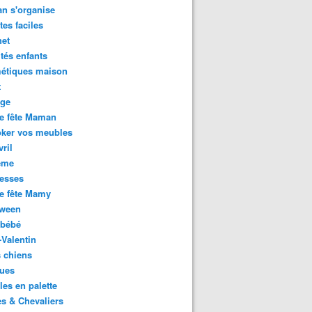
n s'organise
tes faciles
het
ités enfants
étiques maison
t
age
e fête Maman
oker vos meubles
vril
ème
esses
e fête Mamy
oween
 bébé
-Valentin
 chiens
ues
es en palette
es & Chevaliers