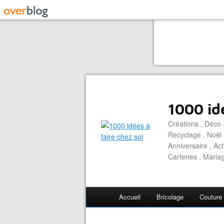
1000 idé
Créations , Déco ,
Recyclage , Noël 
Anniversaire , Act
Carteries , Mariag
Accueil
Bricolage
Couture