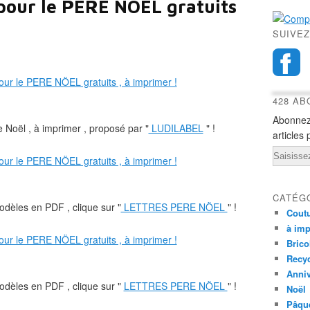
 pour le PERE NÖEL gratuits
SUIVEZ
428 A
Abonnez
re Noël , à imprimer , proposé par "
LUDILABEL
" !
articles 
Email
CATÉG
odèles en PDF , clique sur "
LETTRES PERE NÖEL
" !
Cout
à imp
Brico
Recy
Anniv
odèles en PDF , clique sur "
LETTRES PERE NÖEL
" !
Noël
Pâqu