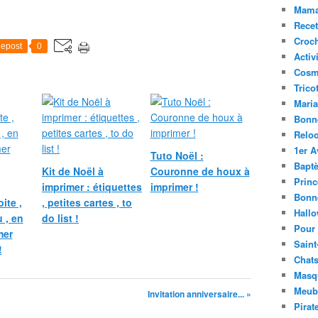
Mama
Recet
Croc
epost
0
Activ
Cosm
Trico
Mari
Bonn
Relo
1er A
Tuto Noël :
Bapt
Kit de Noël à
Couronne de houx à
Princ
imprimer : étiquettes
imprimer !
Bonn
ite ,
, petites cartes , to
Hall
 , en
do list !
Pour
mer
Saint
!
Chats
Masq
Meubl
Invitation anniversaire... »
Pirat