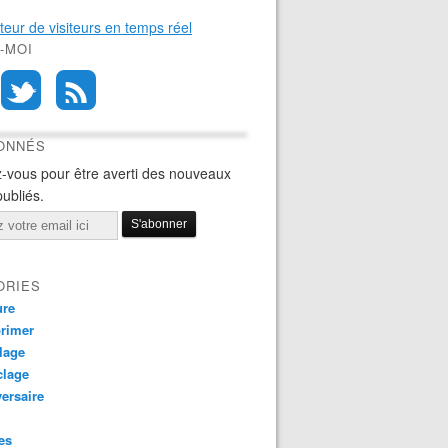
-MOI
BONNÉS
-vous pour être averti des nouveaux
publiés.
ORIES
ure
rimer
lage
clage
ersaire
es