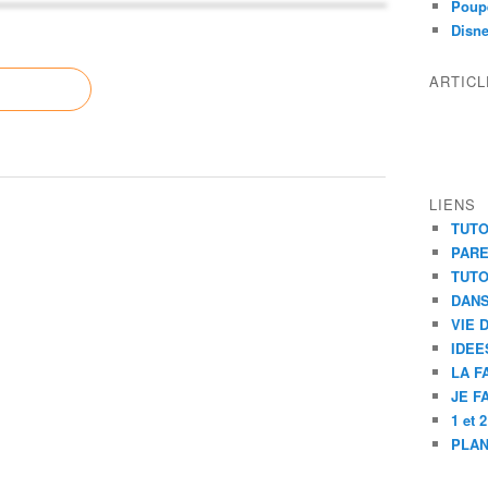
Poupé
Disn
ARTIC
LIENS
TUTO
PAR
TUTO
DANS
VIE 
IDEE
LA F
JE F
1 et 
PLAN