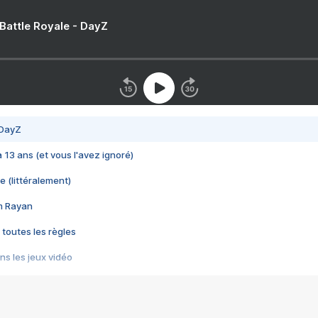
 Battle Royale - DayZ
 DayZ
 a 13 ans (et vous l'avez ignoré)
e (littéralement)
im Rayan
 toutes les règles
s les jeux vidéo
us choquant de Rockstar ? - Le scandale BULLY
e plus moche de Steam