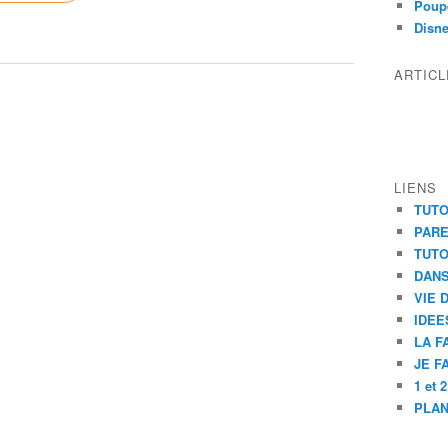
Poupé
Disn
ARTIC
LIENS
TUTO
PAR
TUTO
DANS
VIE 
IDEE
LA F
JE F
1 et 
PLAN