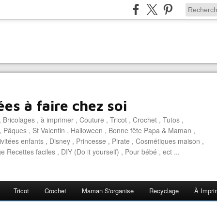
es à faire chez soi
 Bricolages , à imprimer , Couture , Tricot , Crochet , Tutos ,
, Pâques , St Valentin , Halloween , Bonne fête Papa & Maman ,
ivitées enfants , Disney , Princesse , Pirate , Cosmétiques maison ,
e Recettes faciles , DIY (Do it yourself) , Pour bébé , ect ...
Tricot
Crochet
Maman S'organise
Recyclage
À Impri