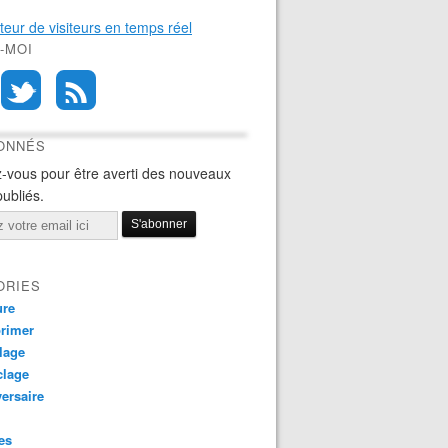
-MOI
BONNÉS
-vous pour être averti des nouveaux
publiés.
ORIES
ure
rimer
lage
clage
ersaire
es