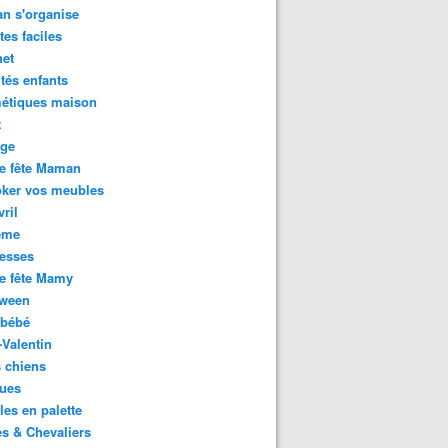
n s'organise
tes faciles
het
ités enfants
étiques maison
t
age
e fête Maman
oker vos meubles
vril
ème
esses
e fête Mamy
oween
 bébé
-Valentin
 chiens
ues
es en palette
es & Chevaliers