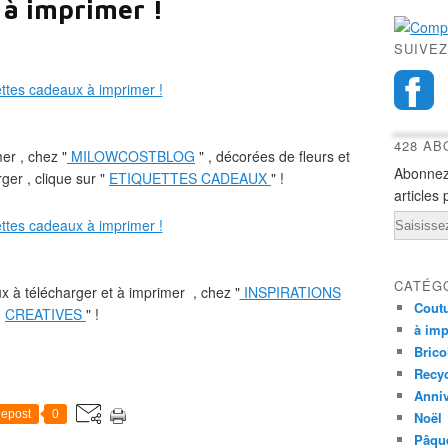
 à imprimer !
SUIVEZ
428 A
er , chez "
MILOWCOSTBLOG
" , décorées de fleurs et
Abonnez
ger , clique sur "
ETIQUETTES CADEAUX
" !
articles 
Email
CATÉG
x à télécharger et à imprimer , chez "
INSPIRATIONS
Cout
CREATIVES
" !
à imp
Brico
Recy
Anniv
epost
0
Noël
Pâqu