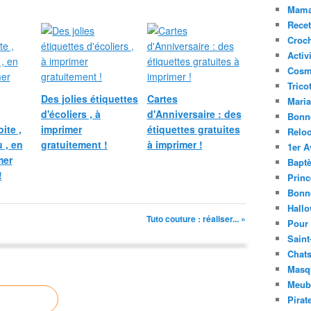
Mama
Recet
Croc
Activ
Cosm
Trico
Des jolies étiquettes
Cartes
Mari
d'écoliers , à
d'Anniversaire : des
Bonn
ite ,
imprimer
étiquettes gratuites
Relo
 , en
gratuitement !
à imprimer !
1er A
mer
Bapt
!
Princ
Bonn
Hall
Tuto couture : réaliser... »
Pour
Saint
Chats
Masq
Meubl
Pirat