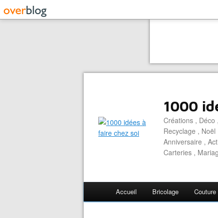
1000 idé
Créations , Déco ,
Recyclage , Noël 
Anniversaire , Act
Carteries , Mariag
Accueil
Bricolage
Couture