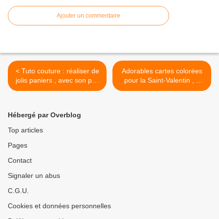
Ajouter un commentaire
< Tuto couture : réaliser de
Adorables cartes colorées
jolis paniers , avec son pas
pour la Saint-Valentin , à
à pas en images et ses
imprimer ! >
explications faciles à suivre
!
Hébergé par Overblog
Top articles
Pages
Contact
Signaler un abus
C.G.U.
Cookies et données personnelles