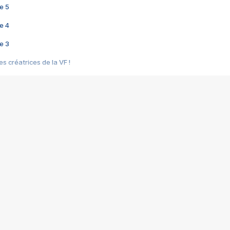
e 5
e 4
e 3
s créatrices de la VF !
e 2
e 1
e Mektoub My Love arrive enfin ! Rencontre avec Shaïn Boumedine et Sal
i : après Toni en famille
elle réalise le bouleversant Dites lui que je l'aime
ais ! Rencontre autour de Vie privée de Rebecca Zlotowski
 de Marguerite, Grave... Rencontre avec Ella Rumpf
 Les Rêveurs, un film intime sur la santé mentale
a avec un film sur le mouvement des Gilets jaunes