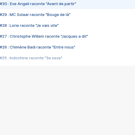
#30 : Eve Angeli raconte "Avant de partir"
#29 : MC Solaar raconte "Bouge de là"
28 : Lorie raconte "Je vais vite"
#27 : Christophe Willem raconte "Jacques a dit"
#26 : Chimène Badi raconte "Entre nous"
#25 : Indochine raconte "3e sexe"
#24 : Zaho raconte "C'est chelou"
#23 : Patrick Bruel raconte "Au café des délices"
#22 : Kyo raconte "Le chemin"
#21 : Nolwenn Leroy raconte "Cassé"
#20 : Patrick Hernandez raconte "Born to be alive"
#19 : Lorie raconte "Près de moi"
#18 : Michael Jones raconte "A nos actes manqués" (avec Jean-Jacque