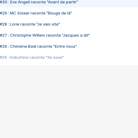
#30 : Eve Angeli raconte "Avant de partir"
#29 : MC Solaar raconte "Bouge de là"
28 : Lorie raconte "Je vais vite"
#27 : Christophe Willem raconte "Jacques a dit"
#26 : Chimène Badi raconte "Entre nous"
#25 : Indochine raconte "3e sexe"
#24 : Zaho raconte "C'est chelou"
#23 : Patrick Bruel raconte "Au café des délices"
#22 : Kyo raconte "Le chemin"
#21 : Nolwenn Leroy raconte "Cassé"
#20 : Patrick Hernandez raconte "Born to be alive"
#19 : Lorie raconte "Près de moi"
#18 : Michael Jones raconte "A nos actes manqués" (avec Jean-Jacque